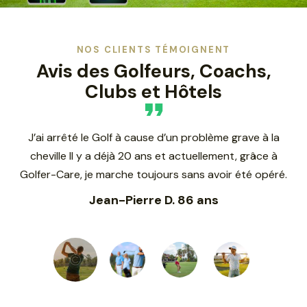
NOS CLIENTS TÉMOIGNENT
Avis des Golfeurs, Coachs,
Clubs et Hôtels
a
Un accident impactant ma colonne cervicale m’avait
interdit le pratique du Golf et du Tennis. En quelques
la
é.
semaines Golfer-Care m’a permis de reprendre ces
P
activités avec plaisir.
Pierre I. 45 ans