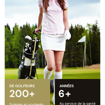
DE GOLFEURS
ANNÉES
200+
6
+
Au service de la santé
Soignés et soulagés