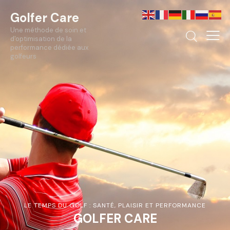
Golfer Care
Une méthode de soin et
d'optimisation de la
performance dédiée aux
golfeurs
LE TEMPS DU GOLF : SANTÉ, PLAISIR ET PERFORMANCE
GOLFER CARE