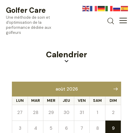
Golfer Care
Une méthode de soin et
d'optimisation de la
performance dédiée aux
golfeurs
Calendrier
août 2026
LUN
MAR
MER
JEU
VEN
SAM
DIM
27
28
29
30
31
1
2
3
4
5
6
7
8
9